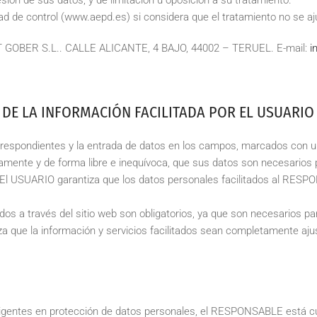
esión de sus datos, y de limitación u oposición a su tratamiento.
d de control (www.aepd.es) si considera que el tratamiento no se aju
 GOBER S.L..
CALLE ALICANTE, 4 BAJO, 44002 – TERUEL
. E-mail:
i
 DE LA INFORMACIÓN FACILITADA POR EL USUARIO
respondientes y la entrada de datos en los campos, marcados con un 
ente y de forma libre e inequívoca, que sus datos son necesarios pa
s. El USUARIO garantiza que los datos personales facilitados al RE
s a través del sitio web son obligatorios, ya que son necesarios pa
tiza que la información y servicios facilitados sean completamente a
vigentes en protección de datos personales, el RESPONSABLE está cu