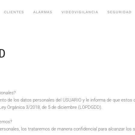
CLIENTES
ALARMAS
VIDEOVIGILANCIA
SEGURIDAD
AD
sonales?
to de los datos personales del USUARIO y le informa de que estos d
a Ley Orgánica 3/2018, de 5 de diciembre (LOPDGDD).
cemos?
sonales, los trataremos de manera confidencial para alcanzar los si