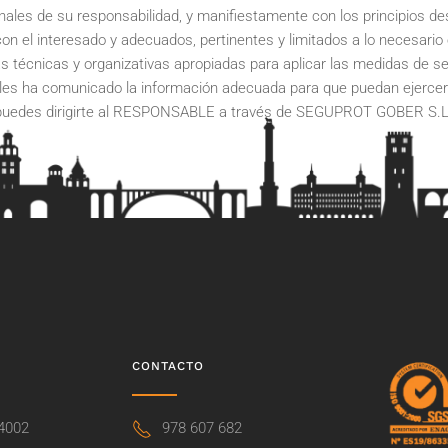
es de su responsabilidad, y manifiestamente con los principios desc
 con el interesado y adecuados, pertinentes y limitados a lo necesario 
técnicas y organizativas apropiadas para aplicar las medidas de s
 les ha comunicado la información adecuada para que puedan ejercer
 puedes dirigirte al RESPONSABLE a través de
SEGUPROT GOBER S.L
CONTACTO
44002
978 607 682