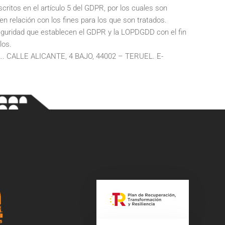
ritos en el artículo 5 del GDPR, por los cuales son
en relación con los fines para los que son tratados.
eguridad que establecen el GDPR y la LOPDGDD con el fin
los.
..
CALLE ALICANTE, 4 BAJO, 44002 – TERUEL
. E-